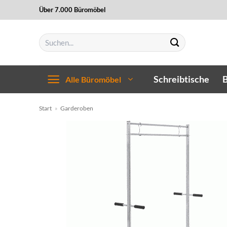
Zum
Über 7.000 Büromöbel
Inhalt
springen
Suchen
nach:
Schreibtische
B
Alle Büromöbel
Start
»
Garderoben