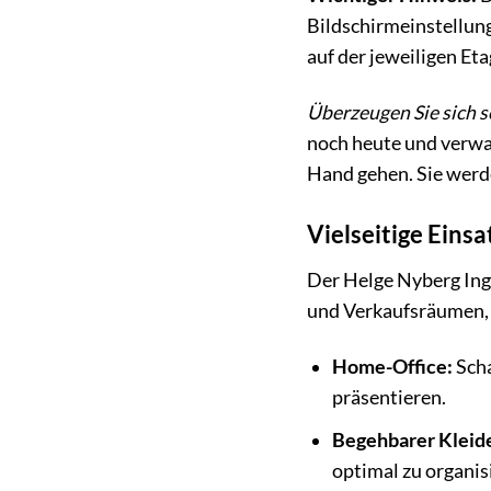
Bildschirmeinstellung
auf der jeweiligen Eta
Überzeugen Sie sich s
noch heute und verwan
Hand gehen. Sie werd
Vielseitige Eins
Der Helge Nyberg Ing-
und Verkaufsräumen, 
Home-Office:
Scha
präsentieren.
Begehbarer Kleid
optimal zu organis