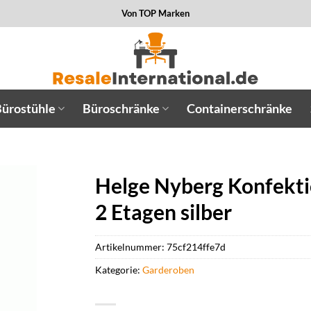
Von TOP Marken
ürostühle
Büroschränke
Containerschränke
Helge Nyberg Konfekti
2 Etagen silber
Artikelnummer:
75cf214ffe7d
Kategorie:
Garderoben