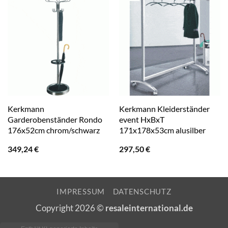
Kerkmann
Kerkmann Kleiderständer
Garderobenständer Rondo
event HxBxT
176x52cm chrom/schwarz
171x178x53cm alusilber
349,24
€
297,50
€
IMPRESSUM
DATENSCHUTZ
Copyright 2026 ©
resaleinternational.de