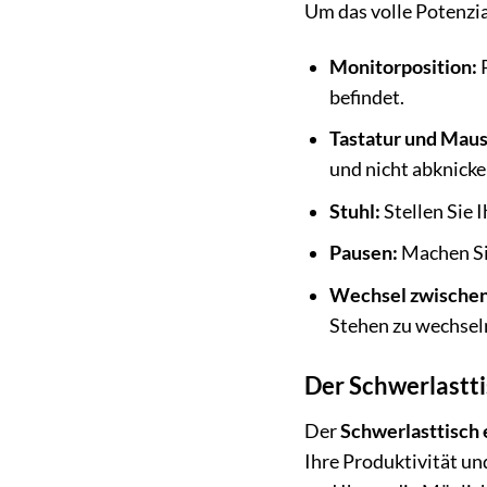
Um das volle Potenzia
Monitorposition:
P
befindet.
Tastatur und Maus
und nicht abknicke
Stuhl:
Stellen Sie 
Pausen:
Machen Si
Wechsel zwischen
Stehen zu wechsel
Der Schwerlastti
Der
Schwerlasttisch
Ihre Produktivität un