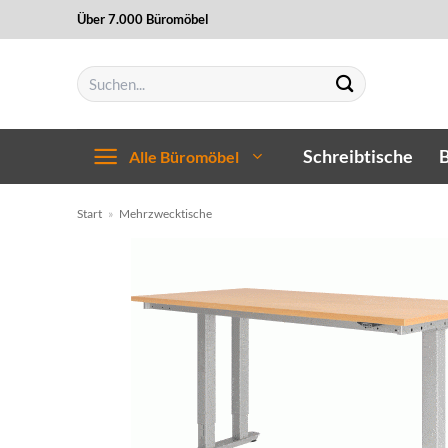
Zum
Über 7.000 Büromöbel
Inhalt
springen
Suchen
nach:
Schreibtische
B
Alle Büromöbel
Start
»
Mehrzwecktische