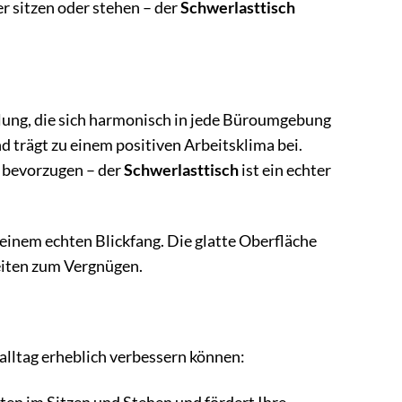
er sitzen oder stehen – der
Schwerlasttisch
lung, die sich harmonisch in jede Büroumgebung
 trägt zu einem positiven Arbeitsklima bei.
l bevorzugen – der
Schwerlasttisch
ist ein echter
einem echten Blickfang. Die glatte Oberfläche
beiten zum Vergnügen.
salltag erheblich verbessern können: