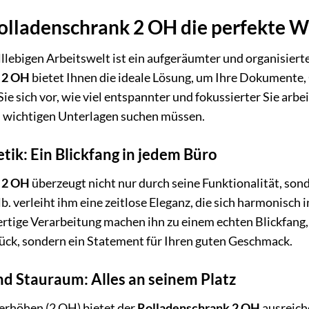
lladenschrank 2 OH die perfekte Wah
lllebigen Arbeitswelt ist ein aufgeräumter und organisierte
 2 OH
bietet Ihnen die ideale Lösung, um Ihre Dokumente, 
Sie sich vor, wie viel entspannter und fokussierter Sie arb
h wichtigen Unterlagen suchen müssen.
tik: Ein Blickfang in jedem Büro
 2 OH
überzeugt nicht nur durch seine Funktionalität, so
. verleiht ihm eine zeitlose Eleganz, die sich harmonisch 
rtige Verarbeitung machen ihn zu einem echten Blickfang, 
tück, sondern ein Statement für Ihren guten Geschmack.
nd Stauraum: Alles an seinem Platz
erhöhen (2 OH) bietet der
Rolladenschrank 2 OH
ausreich