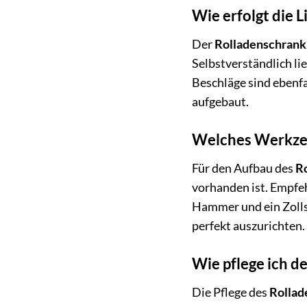
Wie erfolgt die 
Der
Rolladenschrank
Selbstverständlich li
Beschläge sind ebenfa
aufgebaut.
Welches Werkzeu
Für den Aufbau des
R
vorhanden ist. Empfeh
Hammer und ein Zolls
perfekt auszurichten.
Wie pflege ich d
Die Pflege des
Rollad