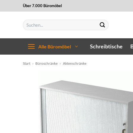
Zum
Über 7.000 Büromöbel
Inhalt
springen
Suchen
nach:
Schreibtische
B
Alle Büromöbel
Start
»
Büroschränke
»
Aktenschränke