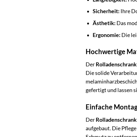
Sicherheit:
Ihre D
Ästhetik:
Das mode
Ergonomie:
Die le
Hochwertige Mat
Der
Rolladenschrank
Die solide Verarbeitu
melaminharzbeschichte
gefertigt und lassen s
Einfache Montag
Der
Rolladenschrank
aufgebaut. Die Pflege
Schmutz zu entfernen.