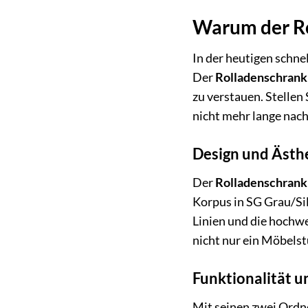
Warum der Ro
In der heutigen schne
Der
Rolladenschrank
zu verstauen. Stellen 
nicht mehr lange nac
Design und Ästhe
Der
Rolladenschrank
Korpus in SG Grau/Silb
Linien und die hochwe
nicht nur ein Möbels
Funktionalität u
Mit seinen zwei Ordn