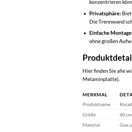
konzentrieren kön
Privatsphäre:
Biet
Die Trennwand scha
Einfache Montage
ohne großen Aufwa
Produktdetai
Hier finden Sie alle
Melaminplatte).
MERKMAL
DETA
Produktname
Rocad
Größe
40 cm
Material
Glas 