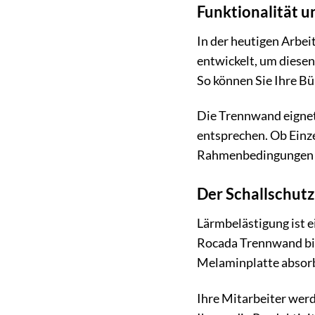
Funktionalität u
In der heutigen Arbei
entwickelt, um diesen
So können Sie Ihre Bü
Die Trennwand eignet 
entsprechen. Ob Einz
Rahmenbedingungen f
Der Schallschutz
Lärmbelästigung ist e
Rocada Trennwand bie
Melaminplatte absorb
Ihre Mitarbeiter wer