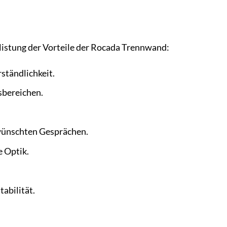
flistung der Vorteile der Rocada Trennwand:
ständlichkeit.
sbereichen.
rwünschten Gesprächen.
e Optik.
.
abilität.