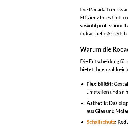
Die Rocada Trennwand 
Effizienz Ihres Unter
sowohl professionell
individuelle Arbeitsb
Warum die Rocada
Die Entscheidung für
bietet Ihnen zahlreic
Flexibilität:
Gestal
umstellen und an 
Ästhetik:
Das eleg
aus Glas und Melam
Schallschutz
:
Reduz