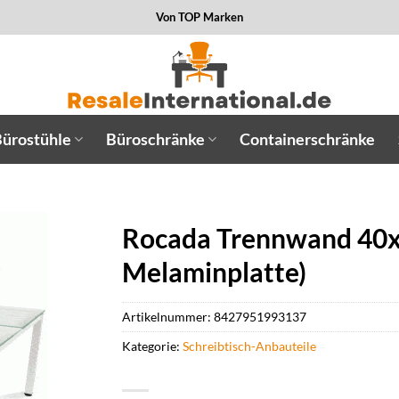
Von TOP Marken
ürostühle
Büroschränke
Containerschränke
Rocada Trennwand 40x
Melaminplatte)
Artikelnummer:
8427951993137
Kategorie:
Schreibtisch-Anbauteile