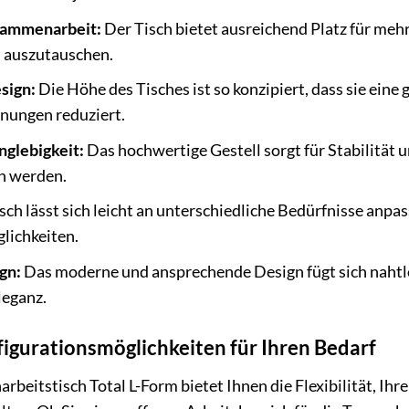
sammenarbeit:
Der Tisch bietet ausreichend Platz für meh
n auszutauschen.
sign:
Die Höhe des Tisches ist so konzipiert, dass sie ein
nungen reduziert.
nglebigkeit:
Das hochwertige Gestell sorgt für Stabilität u
n werden.
sch lässt sich leicht an unterschiedliche Bedürfnisse anpas
lichkeiten.
gn:
Das moderne und ansprechende Design fügt sich nahtlo
leganz.
figurationsmöglichkeiten für Ihren Bedarf
beitstisch Total L-Form bietet Ihnen die Flexibilität, Ihr