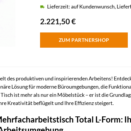
Lieferzeit: auf Kundenwunsch, Liefer
2.221,50
€
ZUM PARTNERSHOP
lt des produktiven und inspirierenden Arbeitens! Entdec
ionäre Lösung für moderne Büroumgebungen, die Funktional
 Tisch ist mehr als nur ein Möbelstück – er ist die Grundla
hre Kreativität beflügelt und Ihre Effizienz steigert.
hrfacharbeitstisch Total L-Form: Ihr
 Arbeitsumgebung