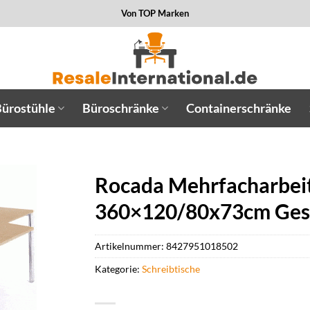
Von TOP Marken
ürostühle
Büroschränke
Containerschränke
Rocada Mehrfacharbeit
360×120/80x73cm Gest
Artikelnummer:
8427951018502
Kategorie:
Schreibtische