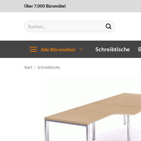
Zum
Über 7.000 Büromöbel
Inhalt
springen
Suchen
nach:
Schreibtische
B
Alle Büromöbel
Start
»
Schreibtische