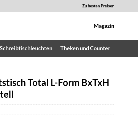
Zu besten Preisen
Magazin
Schreibtischleuchten
Theken und Counter
stisch Total L-Form BxTxH
ell