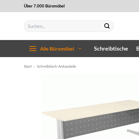
Zum
Über 7.000 Büromöbel
Inhalt
springen
Suchen
nach:
Schreibtische
B
Alle Büromöbel
Start
»
Schreibtisch-Anbauteile