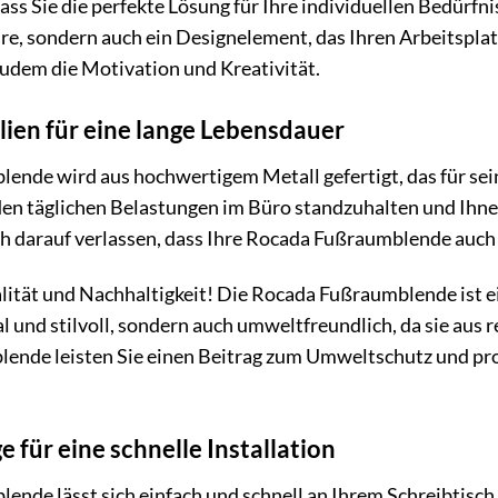
ass Sie die perfekte Lösung für Ihre individuellen Bedürfnis
re, sondern auch ein Designelement, das Ihren Arbeitsplat
zudem die Motivation und Kreativität.
ien für eine lange Lebensdauer
nde wird aus hochwertigem Metall gefertigt, das für seine
den täglichen Belastungen im Büro standzuhalten und Ihne
ich darauf verlassen, dass Ihre Rocada Fußraumblende auch 
lität und Nachhaltigkeit! Die Rocada Fußraumblende ist eine
al und stilvoll, sondern auch umweltfreundlich, da sie aus 
ende leisten Sie einen Beitrag zum Umweltschutz und prof
 für eine schnelle Installation
ende lässt sich einfach und schnell an Ihrem Schreibtisc