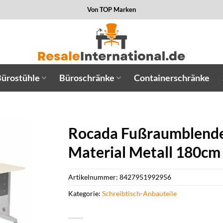
Von TOP Marken
ürostühle
Büroschränke
Containerschränke
Rocada Fußraumblende 
Material Metall 180cm
Artikelnummer:
8427951992956
Kategorie:
Schreibtisch-Anbauteile