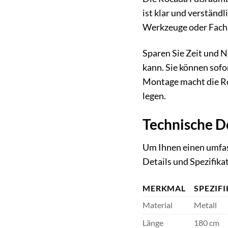
ist klar und verständ
Werkzeuge oder Fach
Sparen Sie Zeit und 
kann. Sie können sofo
Montage macht die Ro
legen.
Technische De
Um Ihnen einen umfas
Details und Spezifik
MERKMAL
SPEZIF
Material
Metall
Länge
180 cm