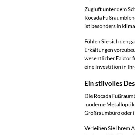
Zugluft unter dem Sc
Rocada Fußraumblende
ist besonders in klim
Fühlen Sie sich den g
Erkältungen vorzubeug
wesentlicher Faktor f
eine Investition in Ih
Ein stilvolles De
Die Rocada Fußraumbl
moderne Metalloptik 
Großraumbüro oder im
Verleihen Sie Ihrem A