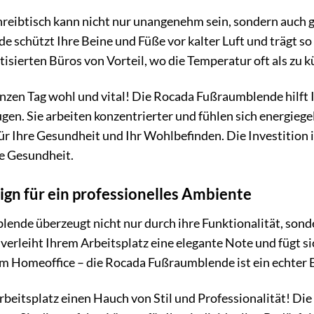
hreibtisch kann nicht nur unangenehm sein, sondern auch 
 schützt Ihre Beine und Füße vor kalter Luft und trägt s
atisierten Büros von Vorteil, wo die Temperatur oft als zu
anzen Tag wohl und vital! Die Rocada Fußraumblende hilft
en. Sie arbeiten konzentrierter und fühlen sich energiege
ür Ihre Gesundheit und Ihr Wohlbefinden. Die Investition
re Gesundheit.
sign für ein professionelles Ambiente
ende überzeugt nicht nur durch ihre Funktionalität, sond
verleiht Ihrem Arbeitsplatz eine elegante Note und fügt 
 Homeoffice – die Rocada Fußraumblende ist ein echter B
rbeitsplatz einen Hauch von Stil und Professionalität! D