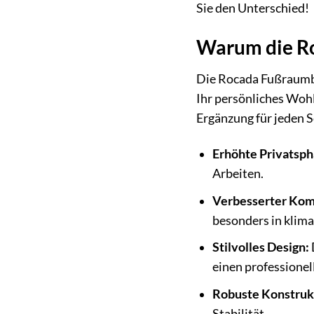
Sie den Unterschied!
Warum die Ro
Die Rocada Fußraumble
Ihr persönliches Wohl
Ergänzung für jeden 
Erhöhte Privatsph
Arbeiten.
Verbesserter Kom
besonders in klima
Stilvolles Design:
einen professionel
Robuste Konstruk
Stabilität.