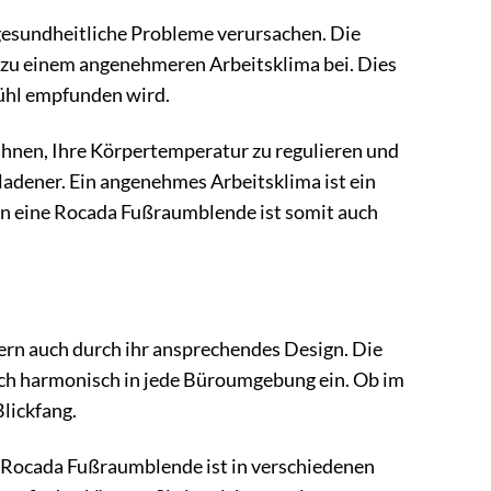
gesundheitliche Probleme verursachen. Die
o zu einem angenehmeren Arbeitsklima bei. Dies
 kühl empfunden wird.
 Ihnen, Ihre Körpertemperatur zu regulieren und
ladener. Ein angenehmes Arbeitsklima ist ein
 in eine Rocada Fußraumblende ist somit auch
ern auch durch ihr ansprechendes Design. Die
sich harmonisch in jede Büroumgebung ein. Ob im
lickfang.
ie Rocada Fußraumblende ist in verschiedenen