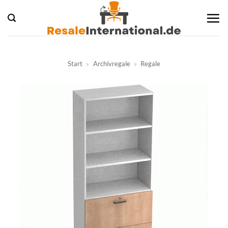
Zum
Inhalt
springen
Start
»
Archivregale
»
Regale