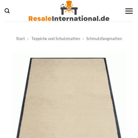
Zum
Inhalt
springen
Start
»
Teppiche und Schutzmatten
»
Schmutzfangmatten