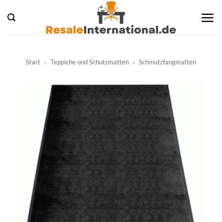
Zum
Inhalt
springen
Start
»
Teppiche und Schutzmatten
»
Schmutzfangmatten