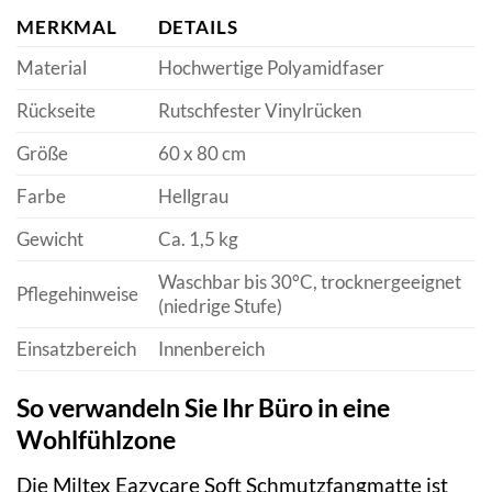
MERKMAL
DETAILS
Material
Hochwertige Polyamidfaser
Rückseite
Rutschfester Vinylrücken
Größe
60 x 80 cm
Farbe
Hellgrau
Gewicht
Ca. 1,5 kg
Waschbar bis 30°C, trocknergeeignet
Pflegehinweise
(niedrige Stufe)
Einsatzbereich
Innenbereich
So verwandeln Sie Ihr Büro in eine
Wohlfühlzone
Die Miltex Eazycare Soft Schmutzfangmatte ist