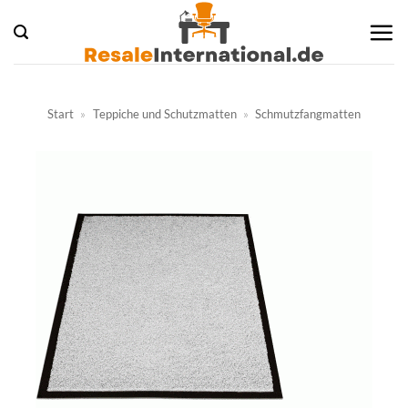
Zum
Inhalt
springen
Start
»
Teppiche und Schutzmatten
»
Schmutzfangmatten