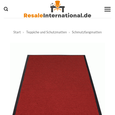
Zum
Inhalt
springen
Start
»
Teppiche und Schutzmatten
»
Schmutzfangmatten