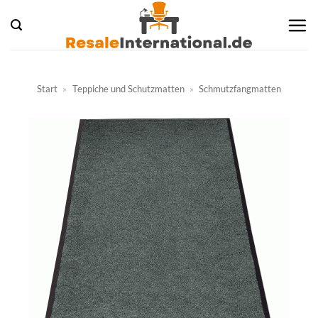
Zum
Inhalt
springen
Start
»
Teppiche und Schutzmatten
»
Schmutzfangmatten