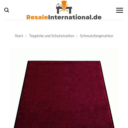
Zum
Inhalt
springen
Start
»
Teppiche und Schutzmatten
»
Schmutzfangmatten