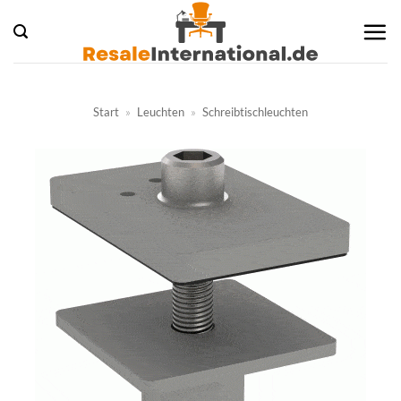
Zum
Inhalt
springen
Start
»
Leuchten
»
Schreibtischleuchten