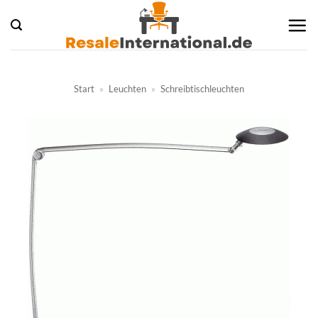
Zum
Inhalt
springen
Start
»
Leuchten
»
Schreibtischleuchten