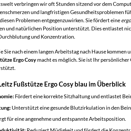
tswelt verbringen wir oft Stunden sitzend vor dem Compute
enschmerzen und langfristigen Gesundheitsproblemen fü
 diesen Problemen entgegenzuwirken. Sie fördert eine
ergo
n und natürlichen Position unterstützt. Dies entlastet ni
 Durchblutung und Konzentration.
 wie Sie nach einem langen Arbeitstag nach Hause kommen 
stütze Ergo Cosy
macht es möglich. Sie ist Ihr persönlicher
stützt.
 Leitz Fußstütze Ergo Cosy blau im Überblick
nomie:
Fördert eine korrekte Sitzhaltung und entlastet Be
tung:
Unterstützt eine gesunde Blutzirkulation in den Bein
gt für eine angenehme und entspannte Arbeitsposition.
duktivität:
Reduziert Müdigkeit und fördert die Konzentr