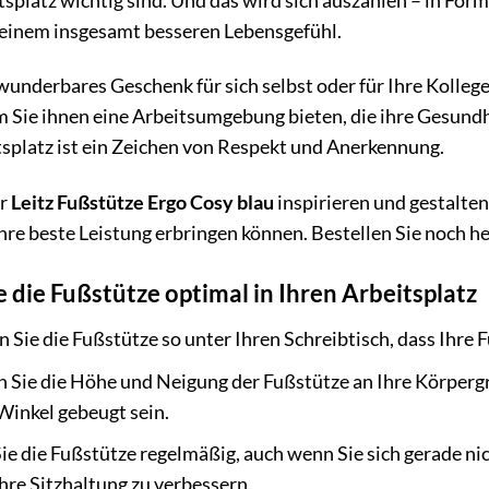
splatz wichtig sind. Und das wird sich auszahlen – in Form
einem insgesamt besseren Lebensgefühl.
 wunderbares Geschenk für sich selbst oder für Ihre Kolleg
 Sie ihnen eine Arbeitsumgebung bieten, die ihre Gesundh
splatz ist ein Zeichen von Respekt und Anerkennung.
er
Leitz Fußstütze Ergo Cosy blau
inspirieren und gestalten
hre beste Leistung erbringen können. Bestellen Sie noch h
e die Fußstütze optimal in Ihren Arbeitsplatz
n Sie die Fußstütze so unter Ihren Schreibtisch, dass Ihr
 Sie die Höhe und Neigung der Fußstütze an Ihre Körpergrö
Winkel gebeugt sein.
e die Fußstütze regelmäßig, auch wenn Sie sich gerade nic
re Sitzhaltung zu verbessern.