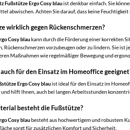
tz Fußstütze Ergo Cosy blau
ist denkbar einfach. Sie könn
el abwischen. Achten Sie darauf, dass keine Feuchtigkeit 
tze wirklich gegen Rückenschmerzen?
rgo Cosy blau
kann durch die Förderung einer korrekten Si
, Rückenschmerzen vorzubeugen oder zu lindern. Sie ist jed
eren Maßnahmen wie regelmäßiger Bewegung und ergono
e auch für den Einsatz im Homeoffice geeignet
ßstütze Ergo Cosy blau
ist ideal für den Einsatz im Homeo
 und hilft Ihnen, auch bei langen Arbeitsstunden konzentri
erial besteht die Fußstütze?
rgo Cosy blau
besteht aus hochwertigem und robustem Kunsts
läche sorgt für zusätzlichen Komfort und Sicherheit.