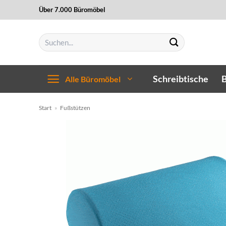
Zum
Über 7.000 Büromöbel
Inhalt
springen
Suchen
nach:
Schreibtische
B
Alle Büromöbel
Start
»
Fußstützen