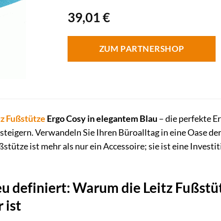
39,01
€
ZUM PARTNERSHOP
tz
Fußstütze
Ergo Cosy in elegantem Blau
– die perfekte E
teigern. Verwandeln Sie Ihren Büroalltag in eine Oase der
tütze ist mehr als nur ein Accessoire; sie ist eine Investi
u definiert: Warum die Leitz Fußstü
 ist