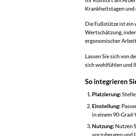
Ihr Komfort am Arbeit
Krankheitstagen und 
Die Fußstütze ist ein
Wertschätzung, indem
ergonomischer Arbeit
Lassen Sie sich von d
sich wohlfühlen und I
So integrieren Si
Platzierung:
Stelle
Einstellung:
Passen
in einem 90-Grad-
Nutzung:
Nutzen Si
vorzubeugen und Ih