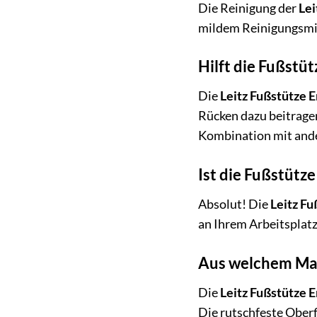
Die Reinigung der
Lei
mildem Reinigungsmitt
Hilft die Fußstü
Die
Leitz Fußstütze E
Rücken dazu beitragen
Kombination mit and
Ist die Fußstütz
Absolut! Die
Leitz Fu
an Ihrem Arbeitsplatz
Aus welchem Mat
Die
Leitz Fußstütze E
Die rutschfeste Oberf