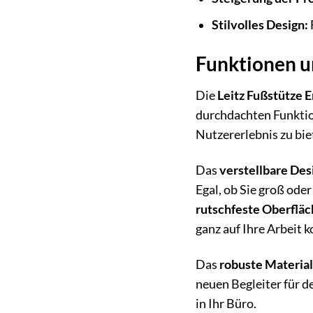
Stilvolles Design:
Funktionen un
Die
Leitz Fußstütze E
durchdachten Funktio
Nutzererlebnis zu bie
Das
verstellbare Des
Egal, ob Sie groß oder
rutschfeste Oberflä
ganz auf Ihre Arbeit 
Das
robuste Materia
neuen Begleiter für d
in Ihr Büro.