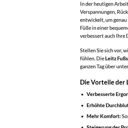
In der heutigen Arbei
Verspannungen, Rück
entwickelt, um genau
Füße in einer bequeme
verbessert auch Ihre
Stellen Sie sich vor,
fühlen. Die
Leitz Fuß
ganzen Tag über unter
Die Vorteile der
Verbesserte Ergo
Erhöhte Durchblu
Mehr Komfort:
Sor
Steigerung der Pro