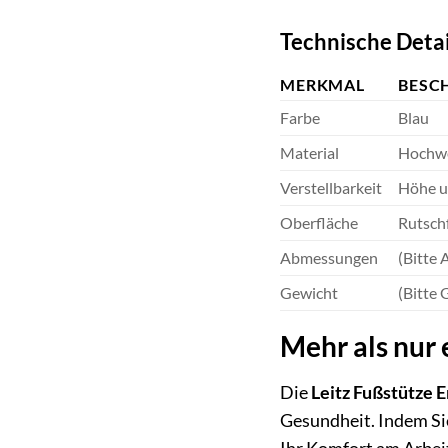
Technische Detai
MERKMAL
BESC
Farbe
Blau
Material
Hochwe
Verstellbarkeit
Höhe un
Oberfläche
Rutsch
Abmessungen
(Bitte
Gewicht
(Bitte 
Mehr als nur 
Die
Leitz Fußstütze E
Gesundheit. Indem Sie