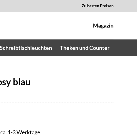
Zu besten Preisen
Magazin
Schreibtischleuchten
Theken und Counter
osy blau
t ca. 1-3 Werktage