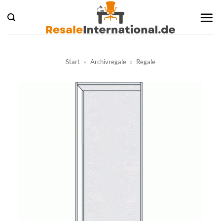
Zum
Inhalt
springen
Start
»
Archivregale
»
Regale