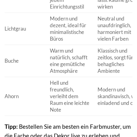
Einrichtungsstil
wirken
Modern und
Neutral und
dezent, ideal für
unaufdringlich,
Lichtgrau
minimalistische
harmoniert mit
Büros
vielen Farben
Warm und
Klassisch und
natürlich, schafft
zeitlos, sorgt für e
Buche
eine gemütliche
behagliches
Atmosphäre
Ambiente
Hell und
freundlich,
Modern und
Ahorn
verleiht dem
skandinavisch, wi
Raum eine leichte
einladend und of
Note
Tipp:
Bestellen Sie am besten ein Farbmuster, um
die Farbe oder das Dekor live zu erleben und