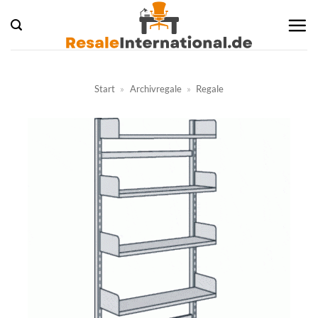
Zum
Inhalt
springen
Start
»
Archivregale
»
Regale