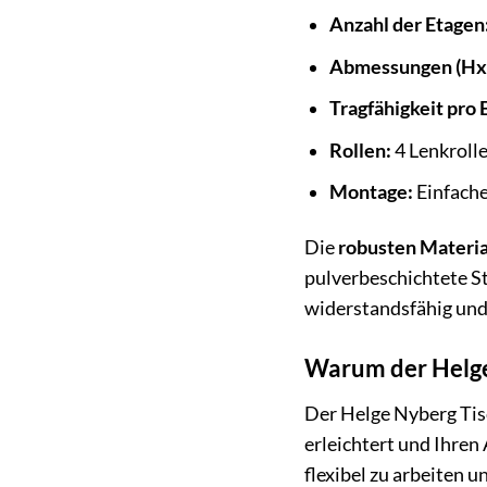
Anzahl der Etagen
Abmessungen (Hx
Tragfähigkeit pro 
Rollen:
4 Lenkrolle
Montage:
Einfache
Die
robusten Materia
pulverbeschichtete St
widerstandsfähig und 
Warum der Helge 
Der Helge Nyberg Tisc
erleichtert und Ihren 
flexibel zu arbeiten u