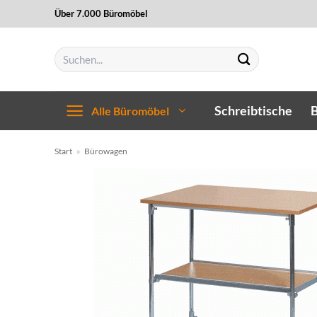
Zum
Über 7.000 Büromöbel
Inhalt
springen
Suchen
nach:
Schreibtische
B
Alle Büromöbel
Start
»
Bürowagen