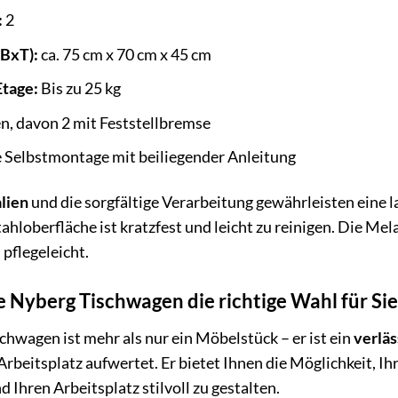
:
2
BxT):
ca. 75 cm x 70 cm x 45 cm
Etage:
Bis zu 25 kg
n, davon 2 mit Feststellbremse
 Selbstmontage mit beiliegender Anleitung
lien
und die sorgfältige Verarbeitung gewährleisten eine
ahloberfläche ist kratzfest und leicht zu reinigen. Die M
pflegeleicht.
Nyberg Tischwagen die richtige Wahl für Sie 
hwagen ist mehr als nur ein Möbelstück – er ist ein
verläs
Arbeitsplatz aufwertet. Er bietet Ihnen die Möglichkeit, I
nd Ihren Arbeitsplatz stilvoll zu gestalten.