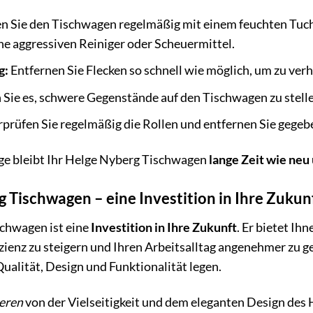
n Sie den Tischwagen regelmäßig mit einem feuchten Tuc
e aggressiven Reiniger oder Scheuermittel.
g:
Entfernen Sie Flecken so schnell wie möglich, um zu verhi
Sie es, schwere Gegenstände auf den Tischwagen zu stellen
prüfen Sie regelmäßig die Rollen und entfernen Sie gegeb
ege bleibt Ihr Helge Nyberg Tischwagen
lange Zeit wie neu
 Tischwagen – eine Investition in Ihre Zukun
chwagen ist eine
Investition in Ihre Zukunft
. Er bietet Ih
fizienz zu steigern und Ihren Arbeitsalltag angenehmer zu g
 Qualität, Design und Funktionalität legen.
ieren
von der Vielseitigkeit und dem eleganten Design des 