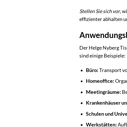
Stellen Sie sich vor
, w
effizienter abhalten u
Anwendungsb
Der Helge Nyberg Tis
sind einige Beispiele:
Büro:
Transport vo
Homeoffice:
Organ
Meetingräume:
Be
Krankenhäuser un
Schulen und Unive
Werkstätten:
Aufb