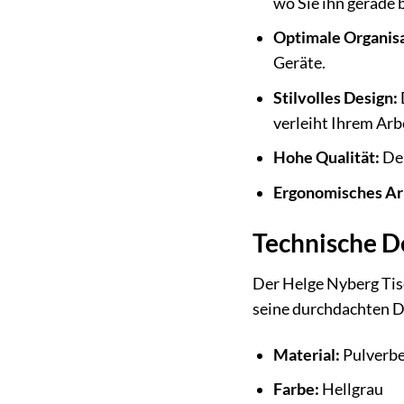
wo Sie ihn gerade 
Optimale Organisa
Geräte.
Stilvolles Design:
verleiht Ihrem Arb
Hohe Qualität:
Der
Ergonomisches Ar
Technische D
Der Helge Nyberg Tis
seine durchdachten D
Material:
Pulverbe
Farbe:
Hellgrau