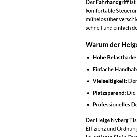
Der
Fahrhandgriff
ist
komfortable Steuerung
mühelos über verschie
schnell und einfach d
Warum der Helge 
Hohe Belastbarkei
Einfache Handhab
Vielseitigkeit:
Der
Platzsparend:
Die 
Professionelles D
Der Helge Nyberg Tisc
Effizienz und Ordnung