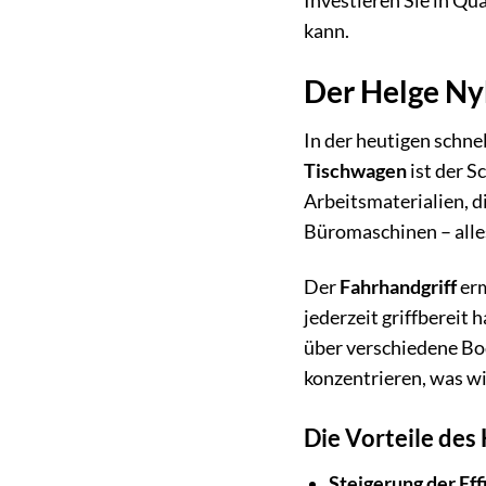
Investieren Sie in Qu
kann.
Der Helge Ny
In der heutigen schnel
Tischwagen
ist der S
Arbeitsmaterialien, d
Büromaschinen – alles
Der
Fahrhandgriff
erm
jederzeit griffbereit
über verschiedene Bod
konzentrieren, was wir
Die Vorteile de
Steigerung der Eff