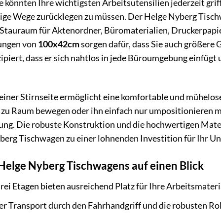
Sie könnten Ihre wichtigsten Arbeitsutensilien jederzeit gr
ige Wege zurücklegen zu müssen. Der Helge Nyberg Tisch
d Stauraum für Aktenordner, Büromaterialien, Druckerpapi
ungen von
100x42cm
sorgen dafür, dass Sie auch größere
ipiert, dass er sich nahtlos in jede Büroumgebung einfügt u
einer Stirnseite ermöglicht eine komfortable und mühelos
u Raum bewegen oder ihn einfach nur umpositionieren möc
. Die robuste Konstruktion und die hochwertigen Materi
erg Tischwagen zu einer lohnenden Investition für Ihr 
 Helge Nyberg Tischwagens auf einen Blick
ei Etagen bieten ausreichend Platz für Ihre Arbeitsmateri
er Transport durch den Fahrhandgriff und die robusten Rol