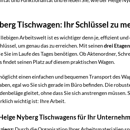
alität und Funktionalität und erleben Sie, wie der Helge N
berg Tischwagen: Ihr Schlüssel zu m
llebigen Arbeitswelt ist es wichtiger denn je, effizient und
chlüssel, um genau das zu erreichen. Mit seinen
drei Etage
ie Sie im Laufe des Tages benötigen. Ob Aktenordner, Schre
 findet seinen Platz auf diesem praktischen Wagen.
öglicht einen einfachen und bequemen Transport des Wage
 haben, egal wo Sie sich gerade im Büro befinden. Die robu
enbeläge gleitet, ohne dass Sie sich anstrengen müssen. S
klich wichtig ist: Ihre Arbeit.
s Helge Nyberg Tischwagens für Ihr Unterneh
izienz:
Durch die Organisation Ihrer Arbeitsmaterialien spa