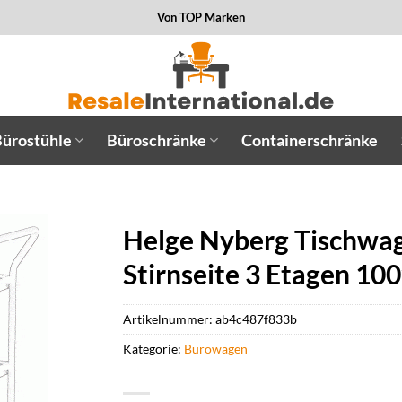
Von TOP Marken
ürostühle
Büroschränke
Containerschränke
Helge Nyberg Tischwag
Stirnseite 3 Etagen 1
Artikelnummer:
ab4c487f833b
Kategorie:
Bürowagen