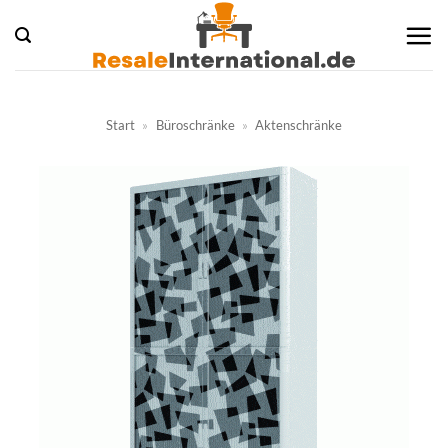
Zum
Inhalt
springen
Start
»
Büroschränke
»
Aktenschränke