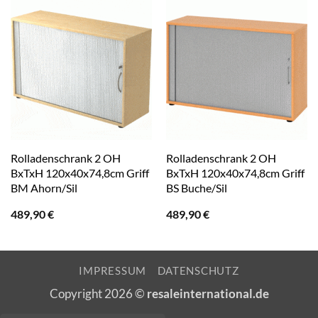
Rolladenschrank 2 OH
Rolladenschrank 2 OH
BxTxH 120x40x74,8cm Griff
BxTxH 120x40x74,8cm Griff
BM Ahorn/Sil
BS Buche/Sil
489,90
€
489,90
€
IMPRESSUM
DATENSCHUTZ
Copyright 2026 ©
resaleinternational.de