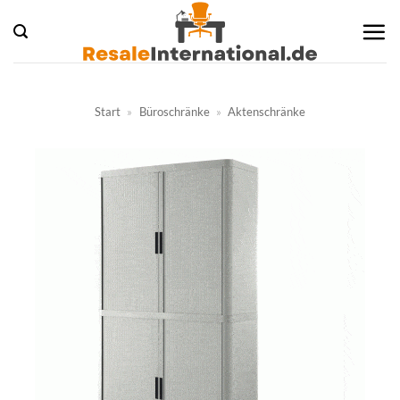
Zum
Inhalt
springen
Start
»
Büroschränke
»
Aktenschränke