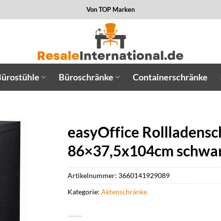
Von TOP Marken
ürostühle
Büroschränke
Containerschränke
easyOffice Rollladens
86×37,5x104cm schwar
Artikelnummer:
3660141929089
Kategorie:
Aktenschränke