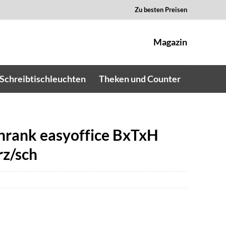
Zu besten Preisen
Magazin
Schreibtischleuchten
Theken und Counter
chrank easyoffice BxTxH
z/sch