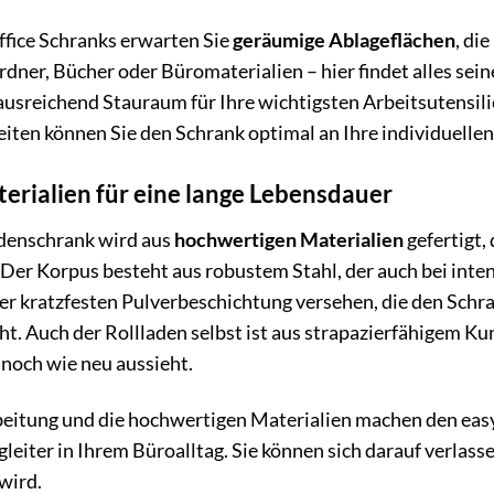
ffice Schranks erwarten Sie
geräumige Ablageflächen
, di
ner, Bücher oder Büromaterialien – hier findet alles sein
ausreichend Stauraum für Ihre wichtigsten Arbeitsutensili
iten können Sie den Schrank optimal an Ihre individuelle
erialien für eine lange Lebensdauer
adenschrank wird aus
hochwertigen Materialien
gefertigt,
 Der Korpus besteht aus robustem Stahl, der auch bei inte
ner kratzfesten Pulverbeschichtung versehen, die den Sch
t. Auch der Rollladen selbst ist aus strapazierfähigem Kunst
noch wie neu aussieht.
rbeitung und die hochwertigen Materialien machen den eas
leiter in Ihrem Büroalltag. Sie können sich darauf verlasse
 wird.