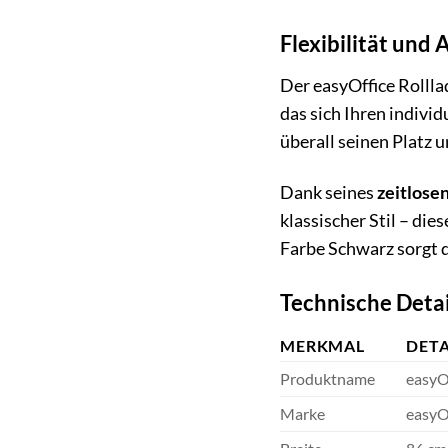
Flexibilität und
Der easyOffice Rolllad
das sich Ihren indivi
überall seinen Platz 
Dank seines
zeitlose
klassischer Stil – die
Farbe Schwarz sorgt 
Technische Detai
MERKMAL
DETA
Produktname
easyO
Marke
easyO