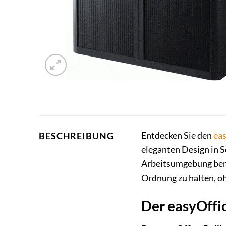
Entdecken Sie den
eas
BESCHREIBUNG
eleganten Design in S
Arbeitsumgebung benöt
Ordnung zu halten, oh
Der easyOffi