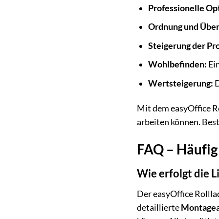
Professionelle Op
Ordnung und Übers
Steigerung der Pro
Wohlbefinden:
Ein
Wertsteigerung:
D
Mit dem easyOffice R
arbeiten können. Best
FAQ – Häufig
Wie erfolgt die 
Der easyOffice Rolll
detaillierte
Montagea