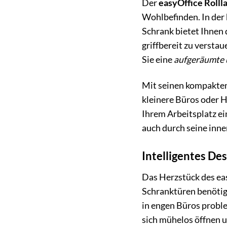
Der
easyOffice Roll
Wohlbefinden. In der 
Schrank bietet Ihnen
griffbereit zu verstau
Sie eine
aufgeräumte 
Mit seinen kompakten
kleinere Büros oder H
Ihrem Arbeitsplatz ei
auch durch seine inn
Intelligentes Des
Das Herzstück des eas
Schranktüren benötigt
in engen Büros proble
sich mühelos öffnen 