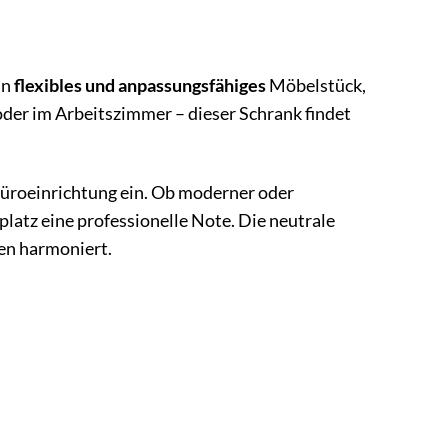
in
flexibles und anpassungsfähiges
Möbelstück,
oder im Arbeitszimmer – dieser Schrank findet
 Büroeinrichtung ein. Ob moderner oder
splatz eine professionelle Note. Die neutrale
ben harmoniert.