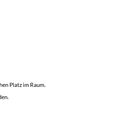
k
chen Platz im Raum.
den.