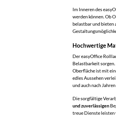
Im Inneren des easyO
werden können. Ob Ord
belastbar und bieten 
Gestaltungsmöglichke
Hochwertige Mat
Der easyOffice Rolll
Belastbarkeit sorgen.
Oberfläche ist mit ei
edles Aussehen verleih
und auch nach Jahren 
Die sorgfältige Vera
und zuverlässigen
Beg
treue Dienste leisten