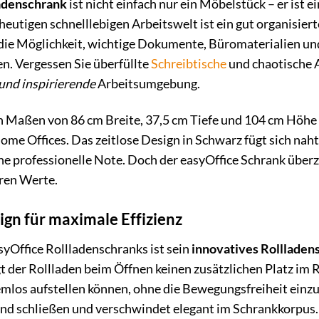
ladenschrank
ist nicht einfach nur ein Möbelstück – er ist e
heutigen schnelllebigen Arbeitswelt ist ein gut organisiert
 die Möglichkeit, wichtige Dokumente, Büromaterialien un
en. Vergessen Sie überfüllte
Schreibtische
und chaotische 
und inspirierende
Arbeitsumgebung.
 Maßen von 86 cm Breite, 37,5 cm Tiefe und 104 cm Höhe p
ome Offices. Das zeitlose Design in Schwarz fügt sich naht
ne professionelle Note. Doch der easyOffice Schrank über
eren Werte.
ign für maximale Effizienz
yOffice Rollladenschranks ist sein
innovatives Rolllade
 der Rollladen beim Öffnen keinen zusätzlichen Platz im 
mlos aufstellen können, ohne die Bewegungsfreiheit einzu
und schließen und verschwindet elegant im Schrankkorpus.