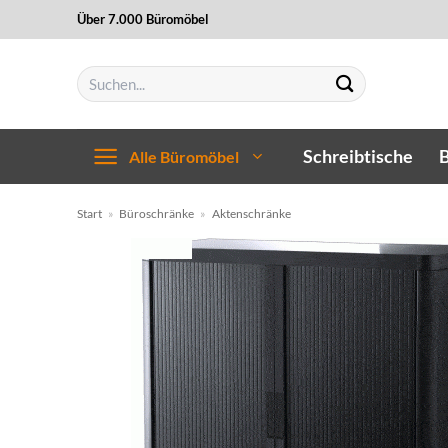
Zum
Über 7.000 Büromöbel
Inhalt
springen
Suchen
nach:
Schreibtische
B
Alle Büromöbel
Start
»
Büroschränke
»
Aktenschränke