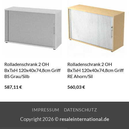
Rolladenschrank 2 OH
Rolladenschrank 2 OH
BxTxH 120x40x74,8cm Griff
BxTxH 120x40x74,8cm Griff
BS Grau/Silb
RE Ahorn/Sil
587,11
€
560,03
€
IMPRESSUM
DATENSCHUTZ
Copyright 2026 ©
resaleinternational.de