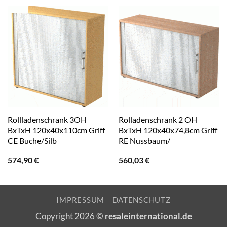
Rollladenschrank 3OH
Rolladenschrank 2 OH
BxTxH 120x40x110cm Griff
BxTxH 120x40x74,8cm Griff
CE Buche/Silb
RE Nussbaum/
574,90
€
560,03
€
IMPRESSUM
DATENSCHUTZ
Copyright 2026 ©
resaleinternational.de