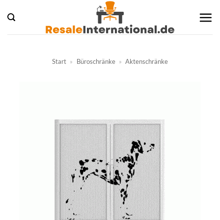
Zum
Inhalt
springen
Start
»
Büroschränke
»
Aktenschränke