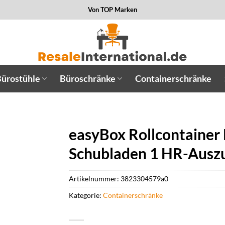
Von TOP Marken
ürostühle
Büroschränke
Containerschränke
easyBox Rollcontainer
Schubladen 1 HR-Auszu
Artikelnummer:
3823304579a0
Kategorie:
Containerschränke