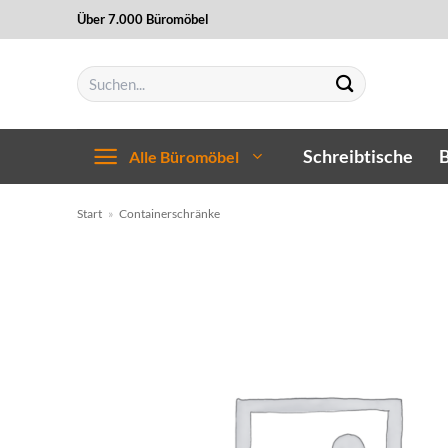
Zum
Über 7.000 Büromöbel
Inhalt
springen
Suchen
nach:
Schreibtische
B
Alle Büromöbel
Start
»
Containerschränke