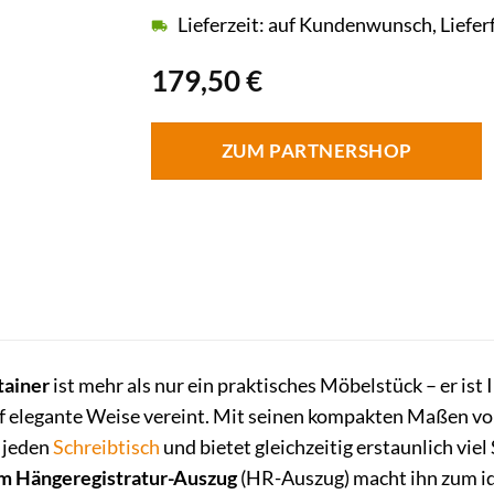
Lieferzeit: auf Kundenwunsch, Liefer
179,50
€
ZUM PARTNERSHOP
tainer
ist mehr als nur ein praktisches Möbelstück – er ist 
uf elegante Weise vereint. Mit seinen kompakten Maßen v
r jeden
Schreibtisch
und bietet gleichzeitig erstaunlich vi
m Hängeregistratur-Auszug
(HR-Auszug) macht ihn zum ide