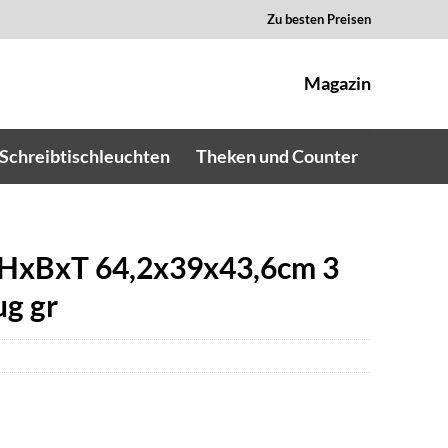
Zu besten Preisen
Magazin
Schreibtischleuchten
Theken und Counter
 HxBxT 64,2x39x43,6cm 3
g gr