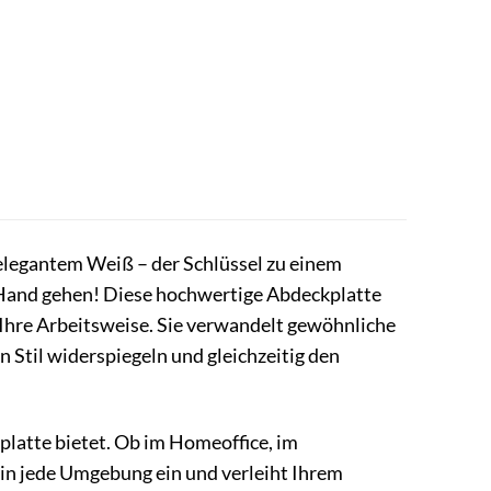
elegantem Weiß – der Schlüssel zu einem
n Hand gehen! Diese hochwertige Abdeckplatte
d Ihre Arbeitsweise. Sie verwandelt gewöhnliche
n Stil widerspiegeln und gleichzeitig den
platte bietet. Ob im Homeoffice, im
 in jede Umgebung ein und verleiht Ihrem