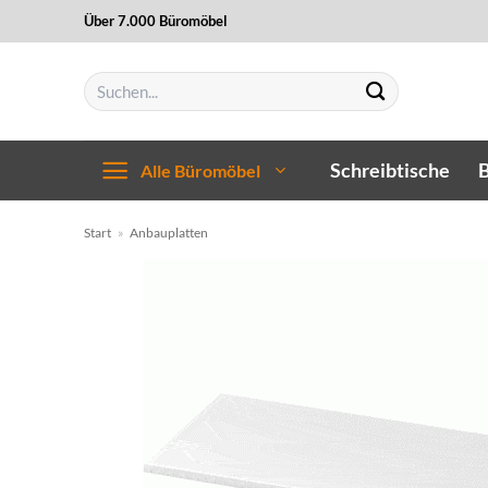
Zum
Über 7.000 Büromöbel
Inhalt
springen
Suchen
nach:
Schreibtische
B
Alle Büromöbel
Start
»
Anbauplatten