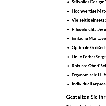
Stilvolles Design:
Hochwertige Mate
Vielseitig einsetz
Pflegeleicht:
Die g
Einfache Montage
Optimale Größe:
P
Helle Farbe:
Sorgt
Robuste Oberfläc
Ergonomisch:
Hilf
Individuell anpass
Gestalten Sie Ih