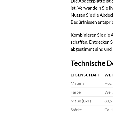
Die Abdeckplatte ist 
ist. Verwandeln Sie Ih
Nutzen Sie die Abdeck
Bedürfnissen entspri
Kombinieren Sie die
schaffen. Entdecken S
abgestimmt sind und 
Technische De
EIGENSCHAFT
WE
Material
Hoch
Farbe
Wei
Maße (BxT)
80,5
Stärke
Ca. 