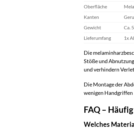
Oberfläche
Mela
Kanten
Geru
Gewicht
Ca. 5
Lieferumfang
1x A
Die melaminharzbeschi
Stöße und Abnutzungs
und verhindern Verle
Die Montage der Abdec
wenigen Handgriffen a
FAQ – Häufig 
Welches Materia