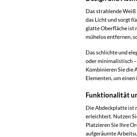
Das strahlende Weiß d
das Licht und sorgt f
glatte Oberfläche ist
mühelos entfernen, s
Das schlichte und ele
oder minimalistisch –
Kombinieren Sie die 
Elementen, um einen i
Funktionalität un
Die Abdeckplatte ist 
erleichtert. Nutzen S
Platzieren Sie Ihre O
aufgeräumte Arbeits